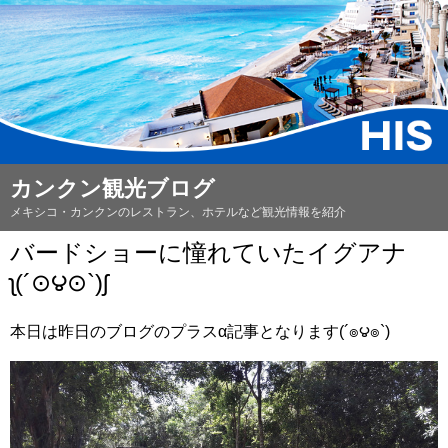
カンクン観光ブログ
メキシコ・カンクンのレストラン、ホテルなど観光情報を紹介
バードショーに憧れていたイグアナ
ʅ(´⊙౪⊙`)ʃ
本日は昨日のブログのプラス‪α‬記事となります(´๏౪๏`)