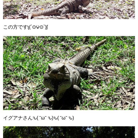
この方ですʅ(´⊙౪⊙`)ʃ
イグアナさんԅ( ˘ω˘ ԅ)ԅ( ˘ω˘ ԅ)