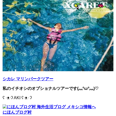
シカレ マリンパークツアー
私のイチオシのオプショナルツアーです(灬ºωº灬)♡
ʕ ·ᴥ·ʔ AKI ʕ·ᴥ· ʔ
にほんブログ村