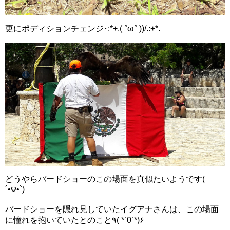
更にポディションチェンジ･:*+.( °ω° ))/.:+*.
どうやらバードショーのこの場面を真似たいようです(
´•౪•`)
バードショーを隠れ見していたイグアナさんは、この場面
に憧れを抱いていたとのこと٩( *˙0˙*)۶