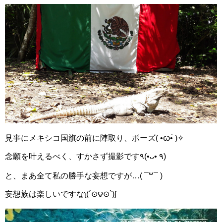
見事にメキシコ国旗の前に陣取り、ポーズ( •ꙍ•́ )✧
念願を叶えるべく、すかさず撮影です٩(•ᴗ• ٩)
と、まあ全て私の勝手な妄想ですが…( ¯꒳¯ )
妄想族は楽しいですなʅ(´⊙౪⊙`)ʃ