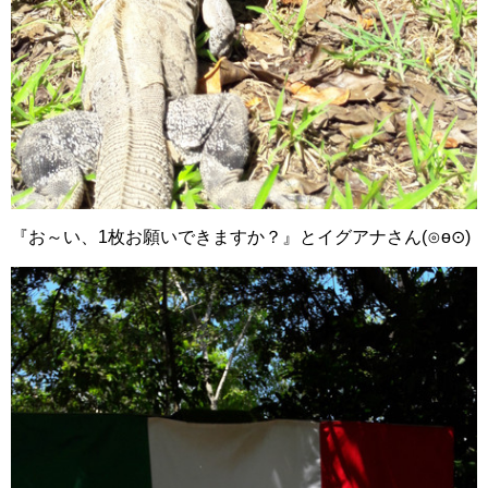
『お～い、1枚お願いできますか？』とイグアナさん(⊙ө⊙)