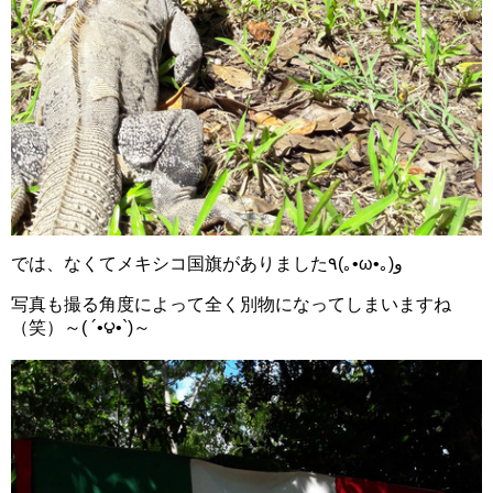
では、なくてメキシコ国旗がありました٩(｡•ω•｡)و
写真も撮る角度によって全く別物になってしまいますね
（笑）～( ´•౪•`)～