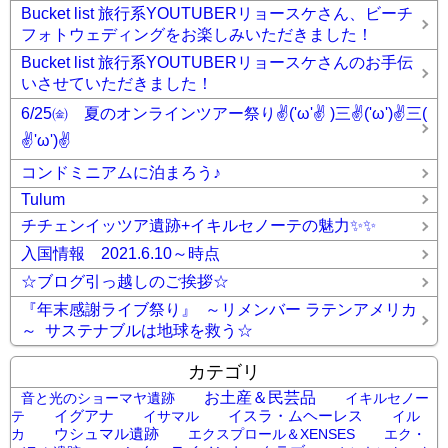
Bucket list 旅行系YOUTUBERリョースケさん、ビーチ
フォトウェディングをお楽しみいただきました！
Bucket list 旅行系YOUTUBERリョースケさんのお手伝
いさせていただきました！
6/25㈮ 夏のオンラインツアー祭り✌('ω'✌ )三✌('ω')✌三(
✌'ω')✌
コンドミニアムに泊まろう♪
Tulum
チチェンイッツア遺跡+イキルセノーテの魅力✨✨
入国情報 2021.6.10～時点
☆ブログ引っ越しのご挨拶☆
『年末感謝ライブ祭り』 ～リメンバー ラテンアメリカ
～ サステナブルは地球を救う☆
カテゴリ
お土産＆民芸品
音と光のショーマヤ遺跡
イキルセノー
イグアナ
イスラ・ムヘーレス
テ
イサマル
イル
ウシュマル遺跡
カ
エクスプロール＆XENSES
エク・