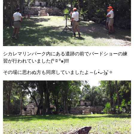
シカレマリンパーク内にある遺跡の前でバードショーの練
習が行われていました(º ﾛ º๑)!!!
その場に思わぬ方も同席していましたよ～(｡•̀ᴗ-)و ̑̑✧