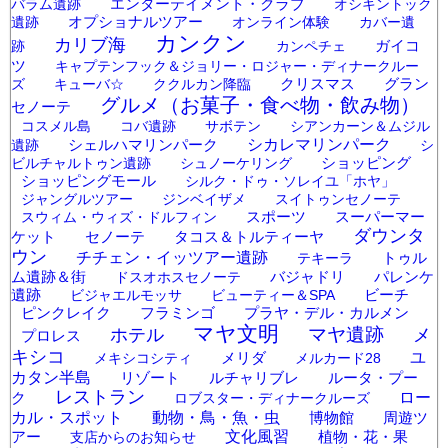
エンターテイメント・クラブ
バラム遺跡
オシキントック
オプショナルツアー
遺跡
オンライン体験
カバー遺
カンクン
カリブ海
ガイコ
跡
カンペチェ
ツ
キャプテンフック＆ジョリー・ロジャー・ディナークルー
クリスマス
グラン
ズ
キューバ☆
ククルカン降臨
グルメ（お菓子・食べ物・飲み物）
セノーテ
コスメル島
コバ遺跡
サボテン
シアンカーン＆ムジル
シェルハマリンパーク
シカレマリンパーク
遺跡
シ
ショッピング
ビルチャルトゥン遺跡
シュノーケリング
ショッピングモール
シルク・ドゥ・ソレイユ「ホヤ」
ジャングルツアー
ジンベイザメ
スイトゥンセノーテ
スポーツ
スーパーマー
スウィム・ウィズ・ドルフィン
ダウンタ
ケット
セノーテ
タコス＆トルティーヤ
ウン
チチェン・イッツアー遺跡
トゥル
テキーラ
ム遺跡＆街
バジャドリ
パレンケ
ドスオホスセノーテ
遺跡
ビーチ
ビジャエルモッサ
ビューティー＆SPA
ピンクレイク
フラミンゴ
プラヤ・デル・カルメン
マヤ文明
マヤ遺跡
メ
ホテル
プロレス
キシコ
メリダ
ユ
メキシコシティ
メルカード28
カタン半島
リゾート
ルチャリブレ
ルータ・プー
レストラン
ク
ロー
ロブスター・ディナークルーズ
カル・スポット
動物・鳥・魚・虫
博物館
周遊ツ
アー
文化風習
植物・花・果
支店からのお知らせ