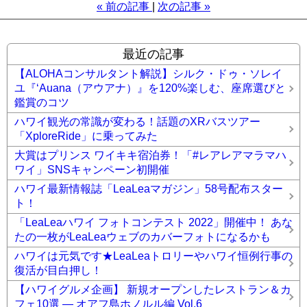
«
前の記事
次の記事
»
最近の記事
【ALOHAコンサルタント解説】シルク・ドゥ・ソレイ
ユ『ʻAuana（アウアナ）』を120%楽しむ、座席選びと
鑑賞のコツ
ハワイ観光の常識が変わる！話題のXRバスツアー
「XploreRide」に乗ってみた
大賞はプリンス ワイキキ宿泊券！「#レアレアマラマハ
ワイ」SNSキャンペーン初開催
ハワイ最新情報誌「LeaLeaマガジン」58号配布スター
ト！
「LeaLeaハワイ フォトコンテスト 2022」開催中！ あな
たの一枚がLeaLeaウェブのカバーフォトになるかも
ハワイは元気です★LeaLeaトロリーやハワイ恒例行事の
復活が目白押し！
【ハワイグルメ企画】 新規オープンしたレストラン＆カ
フェ10選 ― オアフ島ホノルル編 Vol.6