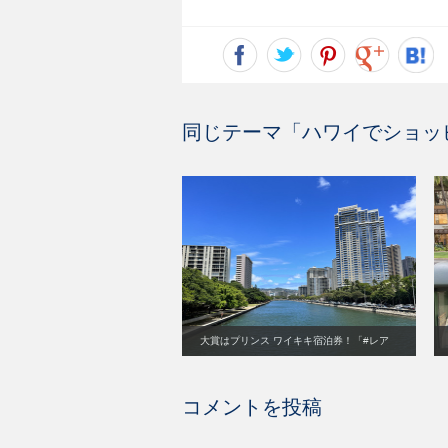
同じテーマ「
ハワイでショッ
大賞はプリンス ワイキキ宿泊券！「#レア
レアマラマハワイ」SNSキャンペーン初開
催
コメントを投稿