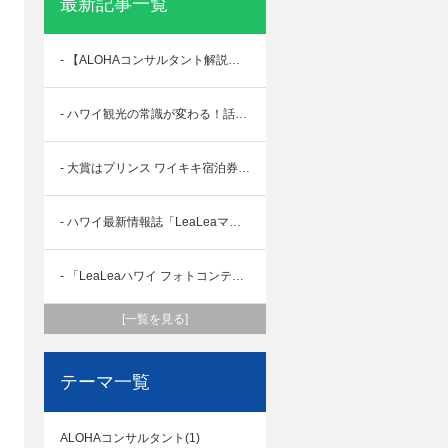
最新記事一覧
- 【ALOHAコンサルタント解説】シルク・ドゥ・ソレイユ『ʻAuana（アウアナ）』を120%楽しむ、座席選びと鑑賞のコツ
- ハワイ観光の常識が変わる！話題のXRバスツアー「XploreRide」に乗ってみた
- 大賞はプリンス ワイキキ宿泊券！「#レアレアマラマハワイ」SNSキャンペーン初開催
- ハワイ最新情報誌「LeaLeaマガジン」58号配布スタート！
- 「LeaLeaハワイ フォトコンテスト 2022」開催中！ あなたの一枚がLeaLeaウェブのカバーフォトになるかも
[一覧を見る]
テーマ一覧
ALOHAコンサルタント(1)