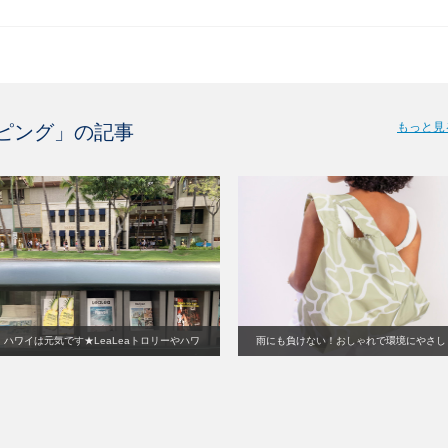
もっと見
ピング
」の記事
ハワイは元気です★LeaLeaトロリーやハワ
雨にも負けない！おしゃれで環境にやさし
イ恒例行事の復活が目白押し！
いトート／エコバッグ2種新登場