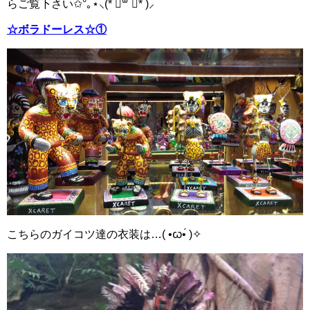
らご覧下さい✩°｡⋆⸜(* ॑꒳ ॑* )⸝
☆ボラドーレス☆①
こちらのガイコツ達の衣装は…( •ꙍ•́ )✧