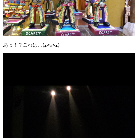
あっ！？これは…(⁎˃ᴗ˂⁎)