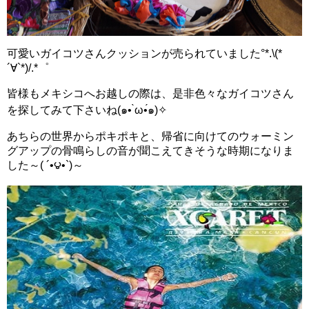
可愛いガイコツさんクッションが売られていました°*.\(*
´∀`*)/.*゜
皆様もメキシコへお越しの際は、是非色々なガイコツさん
を探してみて下さいね(๑• ̀ω•́๑)✧
あちらの世界からポキポキと、帰省に向けてのウォーミン
グアップの骨鳴らしの音が聞こえてきそうな時期になりま
した～( ´•౪•`)～