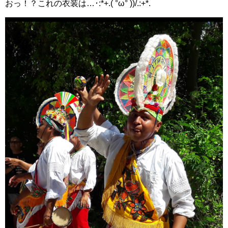
おっ！？これの衣装は…･:*+.( °ω° ))/.:+*.