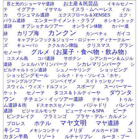
お土産＆民芸品
音と光のショーマヤ遺跡
イキルセノー
イグアナ
イスラ・ムヘーレス
テ
イサマル
イル
ウシュマル遺跡
カ
エクスプロール＆XENSES
エク・
エンターテイメント・クラブ
バラム遺跡
オシキントック
オプショナルツアー
遺跡
オンライン体験
カバー遺
カンクン
カリブ海
ガイコ
跡
カンペチェ
ツ
キャプテンフック＆ジョリー・ロジャー・ディナークルー
クリスマス
グラン
ズ
キューバ☆
ククルカン降臨
グルメ（お菓子・食べ物・飲み物）
セノーテ
コスメル島
コバ遺跡
サボテン
シアンカーン＆ムジル
シェルハマリンパーク
シカレマリンパーク
遺跡
シ
ショッピング
ビルチャルトゥン遺跡
シュノーケリング
ショッピングモール
シルク・ドゥ・ソレイユ「ホヤ」
ジャングルツアー
ジンベイザメ
スイトゥンセノーテ
スポーツ
スーパーマー
スウィム・ウィズ・ドルフィン
ダウンタ
ケット
セノーテ
タコス＆トルティーヤ
ウン
チチェン・イッツアー遺跡
トゥル
テキーラ
ム遺跡＆街
バジャドリ
パレンケ
ドスオホスセノーテ
遺跡
ビーチ
ビジャエルモッサ
ビューティー＆SPA
ピンクレイク
フラミンゴ
プラヤ・デル・カルメン
マヤ文明
マヤ遺跡
メ
ホテル
プロレス
キシコ
メリダ
ユ
メキシコシティ
メルカード28
カタン半島
リゾート
ルチャリブレ
ルータ・プー