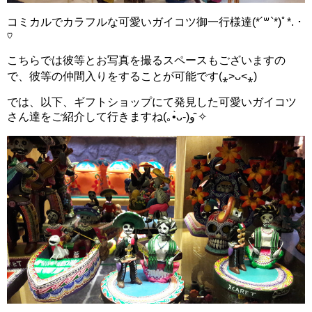
コミカルでカラフルな可愛いガイコツ御一行様達(*´꒳`*)ﾟ*.・
♡
こちらでは彼等とお写真を撮るスペースもございますの
で、彼等の仲間入りをすることが可能です(⁎˃ᴗ˂⁎)
では、以下、ギフトショップにて発見した可愛いガイコツ
さん達をご紹介して行きますね(｡•̀ᴗ-)و ̑̑✧