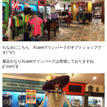
ちなみにこちら、Xcaretマリンパークのギフトショップで
す( °o°)
最近かなりXcaretマリンパークは登場しておりますね
ʅ(´⊙౪⊙`)ʃ