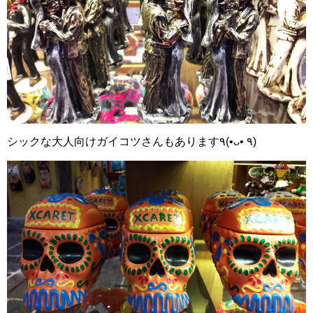
シックな大人向けガイコツさんもあります٩(•ᴗ• ٩)