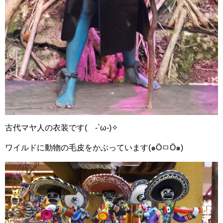
古代マヤ人の衣装です( -`ω-)✧
ワイルドに動物の毛皮をかぶっています(๑ÖㅁÖ๑)