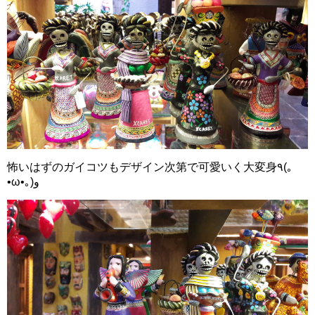
怖いはずのガイコツもデザイン次第で可愛いく大変身٩(｡
•ω•｡)و