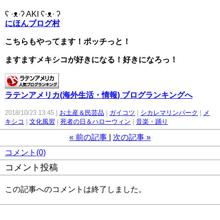
ʕ ·ᴥ·ʔ AKI ʕ·ᴥ· ʔ
にほんブログ村
こちらもやってます！ポッチっと！
ますますメキシコが好きになる！好きになろっ！
ラテンアメリカ(海外生活・情報) ブログランキングへ
2018/10/23 13:45
お土産＆民芸品
ガイコツ
シカレマリンパーク
メ
キシコ
文化風習
死者の日＆ハローウィン
音楽・踊り
«
前の記事
次の記事
»
コメント(0)
コメント投稿
この記事へのコメントは終了しました。