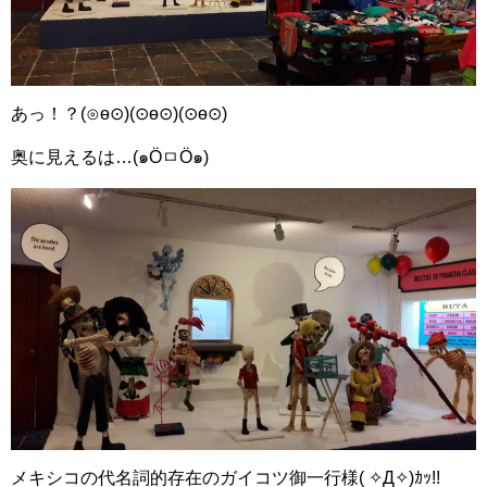
あっ！？(⊙ө⊙)(⊙ө⊙)(⊙ө⊙)
奥に見えるは…(๑ÖㅁÖ๑)
メキシコの代名詞的存在のガイコツ御一行様( ✧Д✧)ｶｯ!!