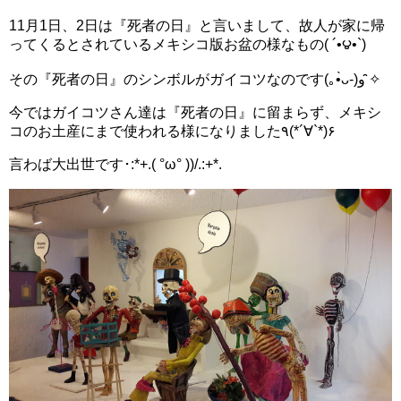
11月1日、2日は『死者の日』と言いまして、故人が家に帰
ってくるとされているメキシコ版お盆の様なもの( ´•౪•`)
その『死者の日』のシンボルがガイコツなのです(｡•̀ᴗ-)و ̑̑✧
今ではガイコツさん達は『死者の日』に留まらず、メキシ
コのお土産にまで使われる様になりました‎٩(*´∀︎`*)۶
言わば大出世です･:*+.( °ω° ))/.:+*.