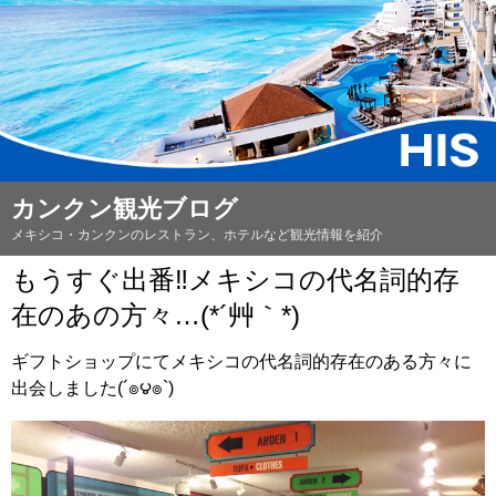
カンクン観光ブログ
メキシコ・カンクンのレストラン、ホテルなど観光情報を紹介
もうすぐ出番‼メキシコの代名詞的存
在のあの方々…(*´艸｀*)
ギフトショップにてメキシコの代名詞的存在のある方々に
出会しました(´๏౪๏`)