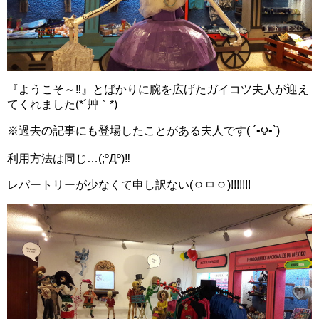
『ようこそ～‼』とばかりに腕を広げたガイコツ夫人が迎え
てくれました(*´艸｀*)
※過去の記事にも登場したことがある夫人です( ´•౪•`)
利用方法は同じ…(;ºДº)‼
レパートリーが少なくて申し訳ない(ㅇㅁㅇ)!!!!!!!