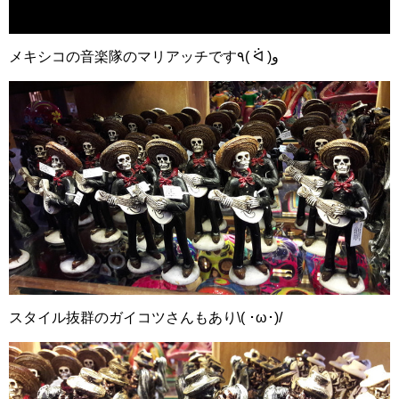
メキシコの音楽隊のマリアッチです٩( ᐛ )و
スタイル抜群のガイコツさんもあり\( ･ω･)/