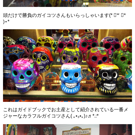
頭だけで勝負のガイコツさんもいらっしゃいます(* ॑꒳ ॑*
)⋆*
これはガイドブックでお土産として紹介されている一番メ
ジャーなカラフルガイコツさん( ｡•₃•｡)♪♬*.:*