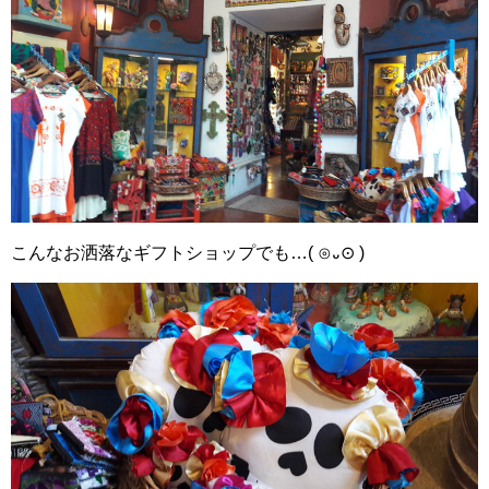
こんなお洒落なギフトショップでも…( ⊙᎑⊙ )