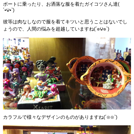
ボートに乗ったり、お洒落な服を着たガイコツさん達(
´•౪•`)
彼等は肉なしなので服を着てキツいと思うことはないでし
ょうので、人間の悩みを超越していますね(´๏౪๏`)
カラフルで様々なデザインのものがありますね‪(´⊙⊙`)