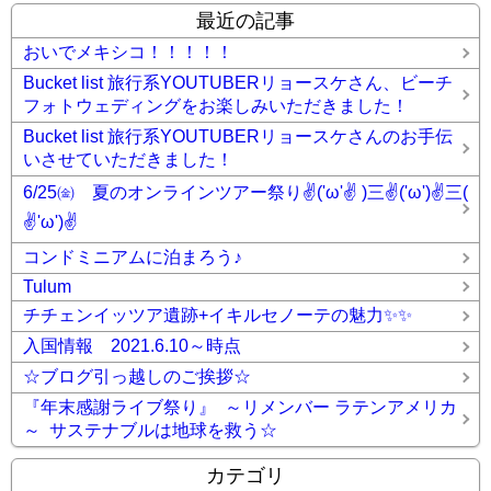
最近の記事
おいでメキシコ！！！！！
Bucket list 旅行系YOUTUBERリョースケさん、ビーチ
フォトウェディングをお楽しみいただきました！
Bucket list 旅行系YOUTUBERリョースケさんのお手伝
いさせていただきました！
6/25㈮ 夏のオンラインツアー祭り✌('ω'✌ )三✌('ω')✌三(
✌'ω')✌
コンドミニアムに泊まろう♪
Tulum
チチェンイッツア遺跡+イキルセノーテの魅力✨✨
入国情報 2021.6.10～時点
☆ブログ引っ越しのご挨拶☆
『年末感謝ライブ祭り』 ～リメンバー ラテンアメリカ
～ サステナブルは地球を救う☆
カテゴリ