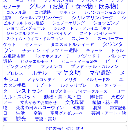
ズ
キューバ☆
ククルカン降臨
グルメ（お菓子・食べ物・飲み物）
セノーテ
コスメル島
コバ遺跡
サボテン
シアンカーン＆ムジル
シェルハマリンパーク
シカレマリンパーク
遺跡
シ
ショッピング
ビルチャルトゥン遺跡
シュノーケリング
ショッピングモール
シルク・ドゥ・ソレイユ「ホヤ」
ジャングルツアー
ジンベイザメ
スイトゥンセノーテ
スポーツ
スーパーマー
スウィム・ウィズ・ドルフィン
ダウンタ
ケット
セノーテ
タコス＆トルティーヤ
ウン
チチェン・イッツアー遺跡
トゥル
テキーラ
ム遺跡＆街
バジャドリ
パレンケ
ドスオホスセノーテ
遺跡
ビーチ
ビジャエルモッサ
ビューティー＆SPA
ピンクレイク
フラミンゴ
プラヤ・デル・カルメン
マヤ文明
マヤ遺跡
メ
ホテル
プロレス
キシコ
メリダ
ユ
メキシコシティ
メルカード28
カタン半島
リゾート
ルチャリブレ
ルータ・プー
レストラン
ク
ロー
ロブスター・ディナークルーズ
カル・スポット
動物・鳥・魚・虫
博物館
周遊ツ
アー
文化風習
植物・花・果
支店からのお知らせ
物
死者の日＆ハローウィン
洞窟
水族館
独立記念
生活
空港
芸術・アート・映
日
聖母グアダルーペ
観光
画
音楽・踊り
PC表示に切り替え