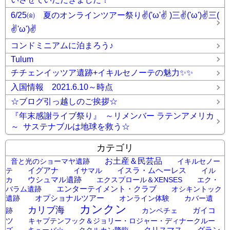
6/25㈮ 夏のオンラインツアー祭り✌('ω'✌ )三✌('ω')✌三(
✌'ω')✌
コンドミニアムに泊まろう♪
Tulum
チチェンイッツア遺跡+イキルセノーテの魅力✨✨
入国情報 2021.6.10～時点
☆ブログ引っ越しのご挨拶☆
『年末感謝ライブ祭り』 ～リメンバー ラテンアメリカ
～ サステナブルは地球を救う☆
カテゴリ
お土産＆民芸品
音と光のショーマヤ遺跡
イキルセノー
イグアナ
イスラ・ムヘーレス
テ
イサマル
イル
ウシュマル遺跡
カ
エクスプロール＆XENSES
エク・
エンターテイメント・クラブ
バラム遺跡
オシキントック
オプショナルツアー
遺跡
オンライン体験
カバー遺
カンクン
カリブ海
ガイコ
跡
カンペチェ
ツ
キャプテンフック＆ジョリー・ロジャー・ディナークルー
クリスマス
グラン