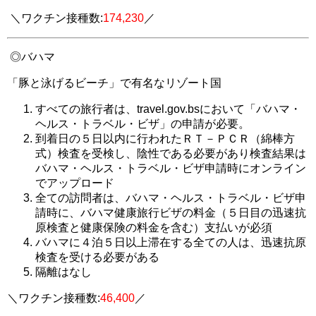
＼ワクチン接種数:
174,230
／
◎
バハマ
「豚と泳げるビーチ」で有名なリゾート国
すべての旅行者は、
travel.gov.bsにおいて「バハマ・
ヘルス・トラベル・ビザ」の申請が必要。
到着日の５日以内に行われた
ＲＴ－ＰＣＲ（綿棒方
式）検査
を受検し、陰性である必要があり検査結果は
バハマ・ヘルス・トラベル・ビザ申請時にオンライン
でアップロード
全ての訪問者は、バハマ・ヘルス・トラベル・ビザ申
請時に、バハマ健康旅行ビザの料金（５日目の迅速抗
原検査と健康保険の料金を含む）支払いが必須
バハマに
４泊５日以上滞在する
全ての人は、迅速抗原
検査を受ける必要がある
隔離はなし
＼ワクチン接種数:
46,400
／