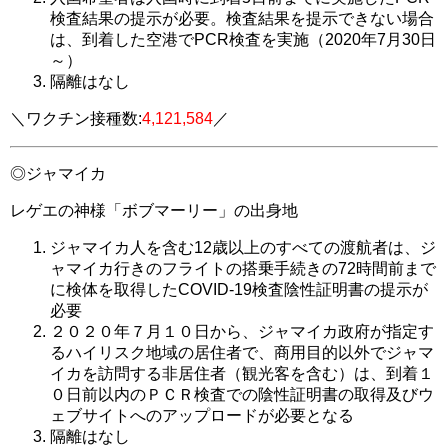
検査結果の提示が必要
。検査結果を提示できない場合
は、到着した空港でPCR検査を実施（2020年7月30日
～）
隔離はなし
＼ワクチン接種数:
4,121,584
／
◎
ジャマイカ
レゲエの神様「ボブマーリー」の出身地
ジャマイカ人を含む12歳以上のすべての渡航者は、ジ
ャマイカ行きのフライトの
搭乗手続きの72時間前まで
に検体を取得したCOVID-19検査陰性証明書の提示が
必要
２０２０年７月１０日から、ジャマイカ政府が指定す
るハイリスク地域の居住者で、商用目的以外でジャマ
イカを訪問する非居住者（観光客を含む）は、
到着１
０日前以内のＰＣＲ検査での陰性証明書の取得及びウ
ェブサイトへのアップロードが必要
となる
隔離はなし