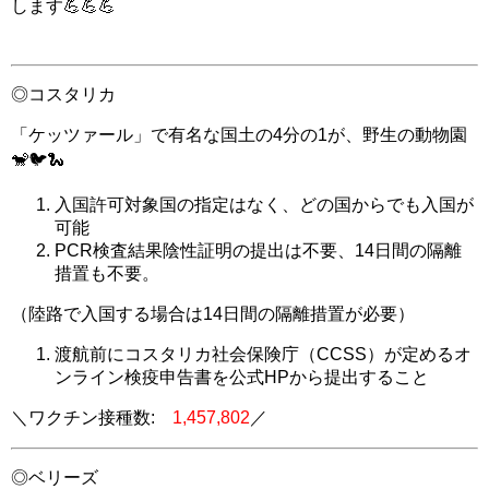
します💪💪💪
◎コスタリカ
「ケッツァール」で有名な国土の4分の1が、野生の動物園
🐒🐦🐍
入国許可対象国の指定はなく、どの国からでも入国が
可能
PCR検査結果陰性証明の提出は不要、14日間の隔離
措置も不要。
（陸路で入国する場合は14日間の隔離措置が必要）
渡航前に
コスタリカ社会保険庁（CCSS）が定めるオ
ンライン検疫申告書
を公式HPから提出すること
＼ワクチン接種数:
1,457,802
／
◎ベリーズ