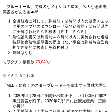
「ブルーホール」で有名なメキシコの隣国、広大な
珊瑚礁
保護区がある国🌊💙
全渡航者に対して、
到着前７２時間以内の健康チェッ
ク用のアプリのダウンロード
及び到着前
７２時間以内
に実施されたＰＣＲ検査（ＲＴ－ＰＣＲ）
陰性証明書又は
到着前４８時間以内に実施された迅速
抗原検査陰性証明書の提出
（ない場合は到着時自己負
担で強制的に検査）を義務付け
隔離はなし
＼ワクチン接種数:
73,040
／
◎
ドミニカ共和国
「MLB」に多くのスタープレーヤーを輩出する野球大国⚾
2020年6月28日に夜間外出禁止令、，6月30日に非常
事態宣言が終了。2020年7月1日には観光産業，空港
が再開
入国希望者は入国時に
到着5日前までに実施したPCR