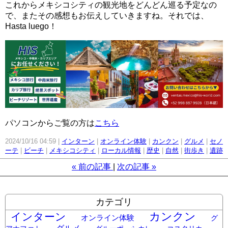
これからメキシコシティの観光地をどんどん巡る予定なの
で、またその感想もお伝えしていきますね。
それでは、
Hasta luego！
パソコンからご覧の方は
こちら
2024/10/16 04:59
インターン
オンライン体験
カンクン
グルメ
セノ
ーテ
ビーチ
メキシコシティ
ローカル情報
歴史
自然
街歩き
遺跡
«
前の記事
次の記事
»
カテゴリ
カンクン
インターン
オンライン体験
グ