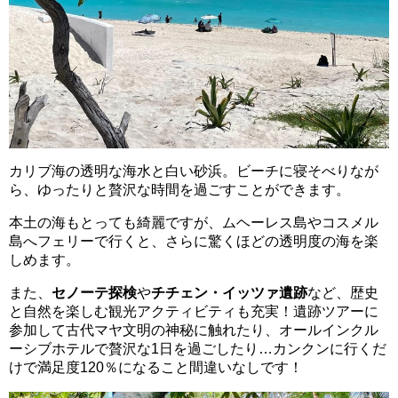
カリブ海の透明な海水と白い砂浜。
ビーチに寝そべりなが
ら、ゆったりと贅沢な時間を過ごすことができます。
本土の海もとっても綺麗ですが、ムヘーレス島やコスメル
島へフェリーで行くと、さらに驚くほどの透明度の海を楽
しめます。
また、
セノーテ探検
や
チチェン・イッツァ遺跡
など、歴史
と自然を楽しむ観光アクティビティも充実！遺跡ツアーに
参加して古代マヤ文明の神秘に触れたり、オールインクル
ーシブホテルで贅沢な1日を過ごしたり…カンクンに行くだ
けで満足度120％になること間違いなしです！