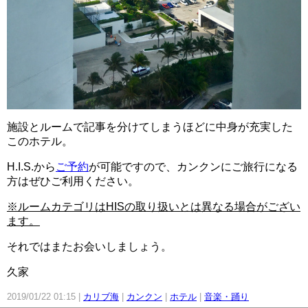
施設とルームで記事を分けてしまうほどに中身が充実した
このホテル。
H.I.S.から
ご予約
が可能ですので、カンクンにご旅行になる
方はぜひご利用ください。
※ルームカテゴリはHISの取り扱いとは異なる場合がござい
ます。
それではまたお会いしましょう。
久家
2019/01/22 01:15
カリブ海
カンクン
ホテル
音楽・踊り