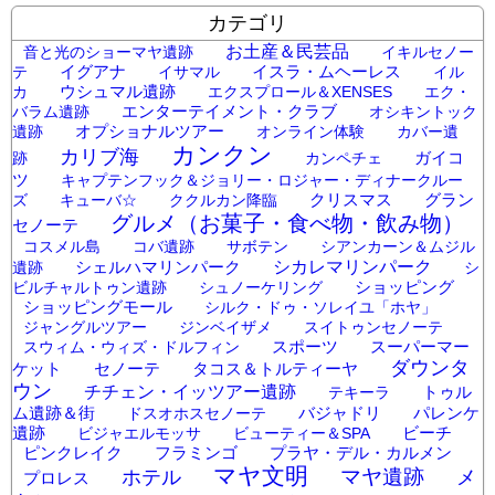
カテゴリ
お土産＆民芸品
音と光のショーマヤ遺跡
イキルセノー
イグアナ
イスラ・ムヘーレス
テ
イサマル
イル
ウシュマル遺跡
カ
エクスプロール＆XENSES
エク・
エンターテイメント・クラブ
バラム遺跡
オシキントック
オプショナルツアー
遺跡
オンライン体験
カバー遺
カンクン
カリブ海
ガイコ
跡
カンペチェ
ツ
キャプテンフック＆ジョリー・ロジャー・ディナークルー
クリスマス
グラン
ズ
キューバ☆
ククルカン降臨
グルメ（お菓子・食べ物・飲み物）
セノーテ
コスメル島
コバ遺跡
サボテン
シアンカーン＆ムジル
シェルハマリンパーク
シカレマリンパーク
遺跡
シ
ショッピング
ビルチャルトゥン遺跡
シュノーケリング
ショッピングモール
シルク・ドゥ・ソレイユ「ホヤ」
ジャングルツアー
ジンベイザメ
スイトゥンセノーテ
スポーツ
スーパーマー
スウィム・ウィズ・ドルフィン
ダウンタ
ケット
セノーテ
タコス＆トルティーヤ
ウン
チチェン・イッツアー遺跡
トゥル
テキーラ
ム遺跡＆街
バジャドリ
パレンケ
ドスオホスセノーテ
遺跡
ビーチ
ビジャエルモッサ
ビューティー＆SPA
ピンクレイク
フラミンゴ
プラヤ・デル・カルメン
マヤ文明
マヤ遺跡
メ
ホテル
プロレス