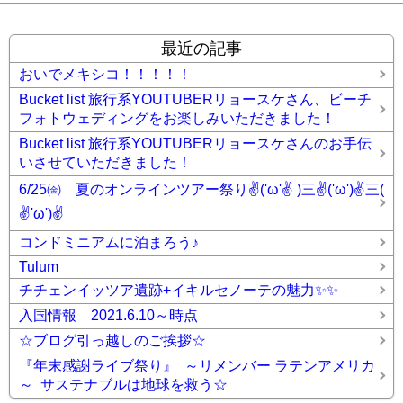
最近の記事
おいでメキシコ！！！！！
Bucket list 旅行系YOUTUBERリョースケさん、ビーチ
フォトウェディングをお楽しみいただきました！
Bucket list 旅行系YOUTUBERリョースケさんのお手伝
いさせていただきました！
6/25㈮ 夏のオンラインツアー祭り✌('ω'✌ )三✌('ω')✌三(
✌'ω')✌
コンドミニアムに泊まろう♪
Tulum
チチェンイッツア遺跡+イキルセノーテの魅力✨✨
入国情報 2021.6.10～時点
☆ブログ引っ越しのご挨拶☆
『年末感謝ライブ祭り』 ～リメンバー ラテンアメリカ
～ サステナブルは地球を救う☆