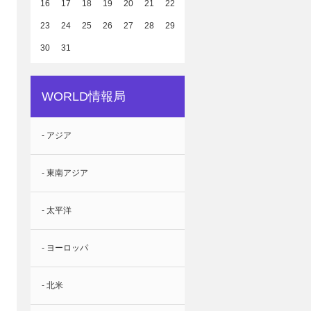
16
17
18
19
20
21
22
23
24
25
26
27
28
29
30
31
WORLD情報局
- アジア
- 東南アジア
- 太平洋
- ヨーロッパ
- 北米