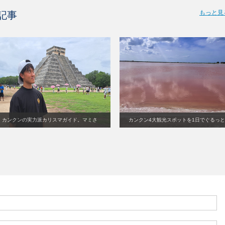
もっと見
記事
カンクンの実力派カリスマガイド。マミさ
カンクン4大観光スポットを1日でぐるっと
ん
周る！ツアーに参加してきました