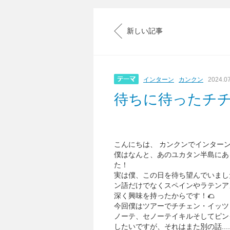
新しい記事
インターン
カンクン
2024.0
待ちに待ったチ
こんにちは、 カンクンでインター
僕はなんと、あのユカタン半島にある世
た！
実は僕、この日を待ち望んでいまし
ン語だけでなくスペインやラテンア
深く興味を持ったからです！🌮
今回僕はツアーでチチェン・イッツ
ノーテ、セノーテイキルそしてピン
したいですが、それはまた別の話....