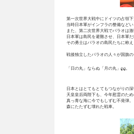
第一次世界大戦中にドイツの占領下
当時日本軍がインフラの整備などい
また、第二次世界大戦でパラオは激
日本軍は島民を避難させ、日本軍だ
その勇士はパラオの島民たちに称え
戦後独立したパラオの人々が国旗の
「日の丸」ならぬ「月の丸」
。
日本とはとてもとてもつながりの深
天皇皇后両陛下も、今年慰霊のため
真っ青な海に今でもしずむ不発弾。
森にたたずむ壊れた戦車。