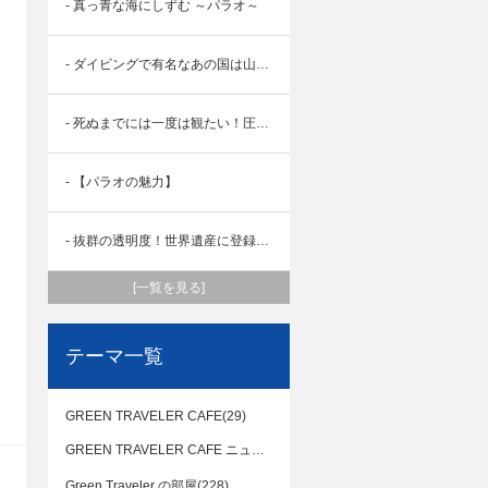
- 真っ青な海にしずむ ～パラオ～
- ダイビングで有名なあの国は山派のあなたも楽しめる！
- 死ぬまでには一度は観たい！圧巻の透明度の海を体感しよう！
- 【パラオの魅力】
- 抜群の透明度！世界遺産に登録されたパラオの魅力に迫る！
[一覧を見る]
テーマ一覧
GREEN TRAVELER CAFE(29)
GREEN TRAVELER CAFE ニュージーランド(12)
Green Traveler の部屋(228)