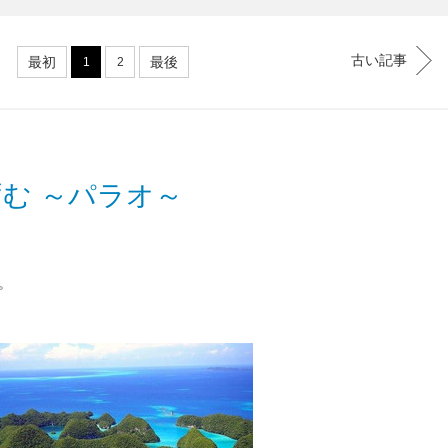
古い記事
最初
最後
1
2
む ～パラオ～
。