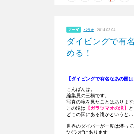
パラオ
2014.03.04
ダイビングで有
める！
【ダイビングで有名なあの国は
こんばんは。
編集員の三橋です。
写真の滝を見たことはあります
この滝は
【ガラツマオの滝】
と
どこの国にある滝かというと…
世界のダイバーが一度は潜って
“パラオ”にあります