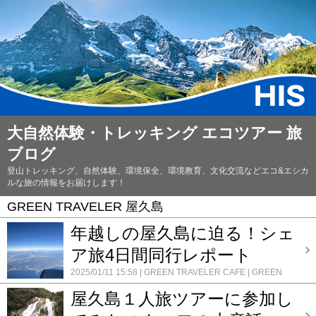
大自然体験・トレッキング エコツアー 旅
ブログ
登山トレッキング、自然体験、環境保全、環境教育、文化交流などエコ&エシカ
ルな旅の情報をお届けします！
GREEN TRAVELER 屋久島
年越しの屋久島に迫る！シェ
ア旅4日間同行レポート
2025/01/11 15:58
GREEN TRAVELER CAFE
GREEN
TRAVELER 屋久島
屋久島
年末年始
添乗・同行レポート
屋久島１人旅ツアーに参加し