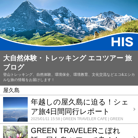
大自然体験・トレッキング エコツアー 旅
ブログ
登山トレッキング、自然体験、環境保全、環境教育、文化交流などエコ&エシカ
ルな旅の情報をお届けします！
屋久島
年越しの屋久島に迫る！シェ
ア旅4日間同行レポート
2025/01/11 15:58
GREEN TRAVELER CAFE
GREEN
TRAVELER 屋久島
屋久島
年末年始
添乗・同行レポート
GREEN TRAVELERこぼれ