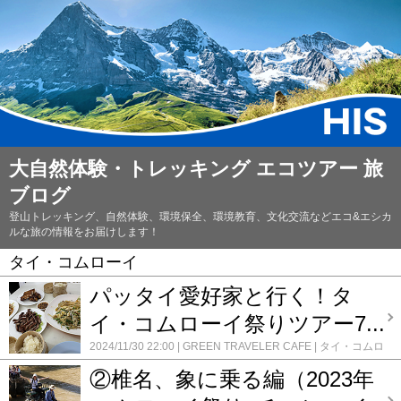
大自然体験・トレッキング エコツアー 旅
ブログ
登山トレッキング、自然体験、環境保全、環境教育、文化交流などエコ&エシカ
ルな旅の情報をお届けします！
タイ・コムローイ
パッタイ愛好家と行く！タ
イ・コムローイ祭りツアー7...
2024/11/30 22:00
GREEN TRAVELER CAFE
タイ・コムロ
ーイ
コメント(0)
②椎名、象に乗る編（2023年