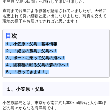
小笠原 父島 6日間」へ同行してまいりました。
直前まで台風による影響が懸念されていましたが、天候に
も恵まれて良い経験と思い出になりました。写真を交えて
現地の様子をお届けできればと思います！
目
次
１、小笠原・父島 基本情報
２、「絶世の孤島」父島へ！
３、ボートに乗って父島の海へ！
４、固有種の眠る父島の森の中へ！
５、「行ってきます！」
１、小笠原・父島
小笠原諸島とは、東京から南に約1,000km離れた大小30ほ
どの島々からなる海洋島です。