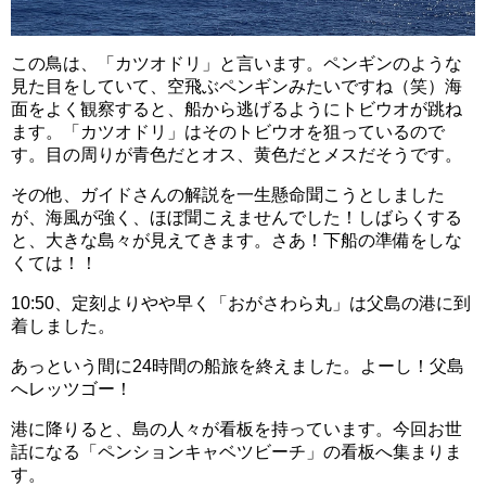
この鳥は、「カツオドリ」と言います。ペンギンのような
見た目をしていて、空飛ぶペンギンみたいですね（笑）海
面をよく観察すると、船から逃げるようにトビウオが跳ね
ます。「カツオドリ」はそのトビウオを狙っているので
す。目の周りが青色だとオス、黄色だとメスだそうです。
その他、ガイドさんの解説を一生懸命聞こうとしました
が、海風が強く、ほぼ聞こえませんでした！しばらくする
と、大きな島々が見えてきます。さあ！下船の準備をしな
くては！！
10:50、定刻よりやや早く「おがさわら丸」は父島の港に到
着しました。
あっという間に24時間の船旅を終えました。よーし！父島
へレッツゴー！
港に降りると、島の人々が看板を持っています。今回お世
話になる「ペンションキャベツビーチ」の看板へ集まりま
す。