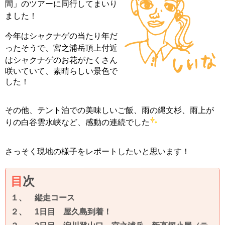
間」のツアーに同行してまいり
ました！
今年はシャクナゲの当たり年だ
ったそうで、宮之浦岳頂上付近
はシャクナゲのお花が
たくさん
咲いていて、素晴らしい景色で
した！
その他、テント泊での美味しいご飯、雨の縄文杉、雨上が
りの白谷雲水峡など、感動の連続でした
さっそく現地の様子をレポートしたいと思います！
目
次
１、 縦走コース
２、 1日目 屋久島到着！