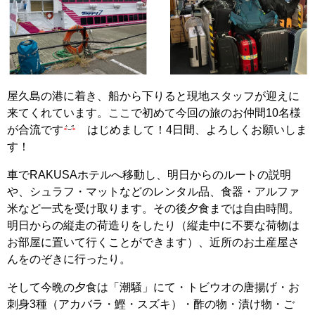
屋久島の港に着き、船から下りると現地スタッフが迎えに
来てくれています。ここで初めて今回の旅のお仲間10名様
が合流です
はじめまして！4日間、よろしくお願いしま
す！
車でRAKUSAホテルへ移動し、明日からのルートの説明
や、シュラフ・マットなどのレンタル品、食器・アルファ
米など一式を受け取ります。その後夕食までは自由時間。
明日からの縦走の荷造りをしたり（縦走中に不要な荷物は
お部屋に置いて行くことができます）、近所のお土産屋さ
んをのぞきに行ったり。
そして今晩の夕食は「潮騒」にて・トビウオの唐揚げ・お
刺身3種（アカバラ・鰹・スズキ）・酢の物・漬け物・ご