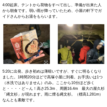
4:00起床。テントから荷物をすべて出し、準備が出来た人
から朝食です。弱い雨が降っていたため、小屋の軒下でガ
イドさんからお湯をもらいます。
5:20に出発。歩き初めは薄暗いですが、すぐに明るくなり
ました。1時間20分ほどで高塚小屋に到着。お手洗いは1つ
（水洗ではありません）のみ。ここから10分ほど歩く
と・・・・ど～ん！高さ25.3m 、周囲16.4m 最大の屋久杉
「縄文杉」が現れます。雨に煙る縄文杉。（標高1,281m）
なんとも素敵です。