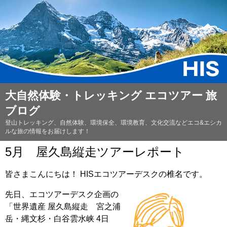
大自然体験・トレッキング エコツアー 旅
ブログ
登山トレッキング、自然体験、環境保全、環境教育、文化交流などエコ&エシカ
ルな旅の情報をお届けします！
5月 屋久島縦走ツアーレポート
皆さまこんにちは！ HISエコツアーデスクの椎名です。
先日、エコツアーデスク企画の
「世界遺産 屋久島縦走 宮之浦
岳・縄文杉・白谷雲水峡 4日