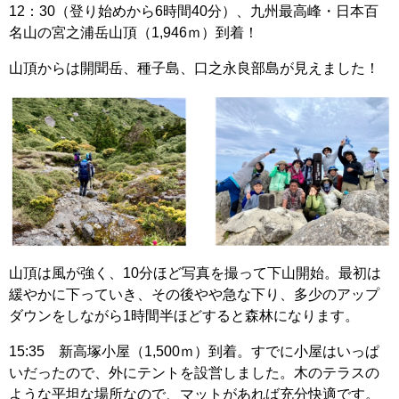
12：30（登り始めから6時間40分）、九州最高峰・日本百
名山の宮之浦岳山頂（1,946ｍ）到着！
山頂からは開聞岳、種子島、口之永良部島が見えました！
山頂は風が強く、10分ほど写真を撮って下山開始。最初は
緩やかに下っていき、その後やや急な下り、多少のアップ
ダウンをしながら1時間半ほどすると森林になります。
15:35 新高塚小屋（1,500ｍ）到着。すでに小屋はいっぱ
いだったので、外にテントを設営しました。木のテラスの
ような平坦な場所なので、マットがあれば充分快適です。