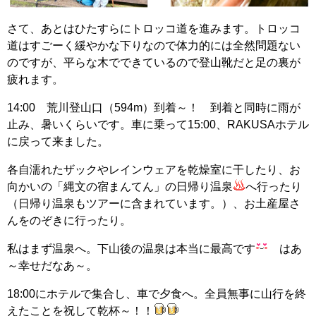
さて、あとはひたすらにトロッコ道を進みます。トロッコ
道はすごーく緩やかな下りなので体力的には全然問題ない
のですが、平らな木でできているので登山靴だと足の裏が
疲れます。
14:00 荒川登山口（594m）到着～！ 到着と同時に雨が
止み、暑いくらいです。車に乗って15:00、RAKUSAホテル
に戻って来ました。
各自濡れたザックやレインウェアを乾燥室に干したり、お
向かいの「縄文の宿まんてん」の日帰り温泉
へ行ったり
（日帰り温泉もツアーに含まれています。）、お土産屋さ
んをのぞきに行ったり。
私はまず温泉へ。下山後の温泉は本当に最高です
はあ
～幸せだなあ～。
18:00にホテルで集合し、車で夕食へ。全員無事に山行を終
えたことを祝して乾杯～！！