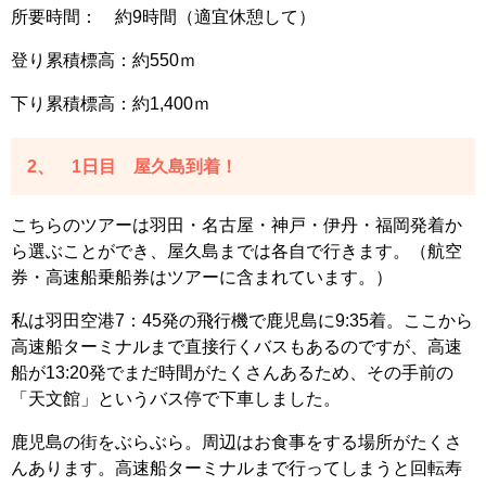
所要時間： 約9時間（適宜休憩して）
登り累積標高：約550ｍ
下り累積標高：約1,400ｍ
2、 1日目 屋久島到着！
こちらのツアーは羽田・名古屋・神戸・伊丹・福岡発着か
ら選ぶことができ、屋久島までは各自で行きます。（航空
券・高速船乗船券はツアーに含まれています。）
私は羽田空港7：45発の飛行機で鹿児島に9:35着。ここから
高速船ターミナルまで直接行くバスもあるのですが、高速
船が13:20発でまだ時間がたくさんあるため、その手前の
「天文館」というバス停で下車しました。
鹿児島の街をぶらぶら。周辺はお食事をする場所がたくさ
んあります。高速船ターミナルまで行ってしまうと回転寿