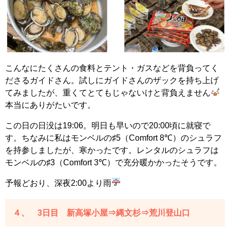
こんなにたくさんの食料とテント・ガスなどを背負ってく
ださるガイドさん。試しにガイドさんのザックを持ち上げ
てみましたが、重くてとてもじゃないけと背負えません
本当にありがたいです。
この日の日没は19:06。明日も早いので20:00頃に就寝で
す。ちなみに私はモンベルの♯5（Comfort 8℃）のシュラフ
を持参しましたが、寒かったです。レンタルのシュラフは
モンベルの♯3（Comfort 3℃）で充分暖かかったそうです。
予報どおり、深夜2:00より雨
４、 3日目 新高塚小屋⇒縄文杉⇒荒川登山口