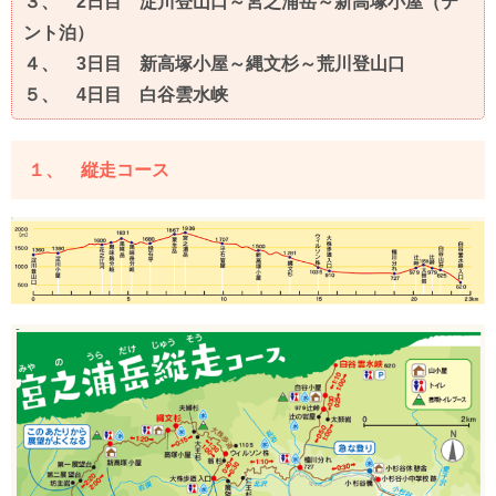
３、 2日目 淀川登山口～宮之浦岳～新高塚小屋（テ
ント泊）
４、 3日目 新高塚小屋～縄文杉～荒川登山口
５、 4日目 白谷雲水峡
１、 縦走コース