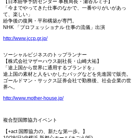
【日本紛争予防センター 事務局長・瀬谷ルミ子】
「今までやってきた仕事のなかで、一番やりがいがあっ
て、楽しい」
紛争後の復興・平和構築が専門。
NHK 「プロフェッショナル 仕事の流儀」出演
http://www.jccp.gr.jp/
ソーシャルビジネスのトップランナー
【株式会社マザーハウス副社長・山崎大祐】
「途上国から世界に通用するブランドを」
途上国の素材と人をいかしたバッグなどを先進国で販売。
ゴールドマン・サックス証券会社で勤務後、社会企業の世
界へ。
http://www.mother-house.jp/
複合型国際協力イベント
【+act 国際協力の、新たな第一歩。】
10/28(日)@横浜 新都心ホール(そごう9F)