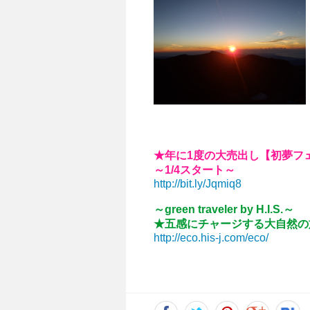
★年に1度の大売出し【初夢フ
～1/4スタート～
http://bit.ly/Jqmiq8
～green traveler by H.I.S.～
★五感にチャージする大自然の
http://eco.his-j.com/eco/