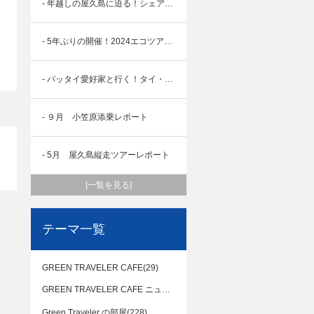
- 年越しの屋久島に迫る！シェア旅4日間同行レポート
- 5年ぶりの開催！2024エコツアーデスク同窓会まとめ
- パッタイ愛好家と行く！タイ・コムローイ祭りツアー7日間
- ９月 小笠原添乗レポート
- 5月 屋久島縦走ツアーレポート
[一覧を見る]
テーマ一覧
GREEN TRAVELER CAFE(29)
GREEN TRAVELER CAFE ニュージーランド(12)
Green Traveler の部屋(228)