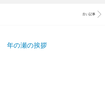
古い記事
へ 年の瀬の挨拶