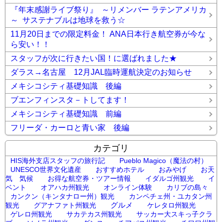
『年末感謝ライブ祭り』 ～リメンバー ラテンアメリカ
～ サステナブルは地球を救う☆
11月20日までの限定料金！ ANA日本行き航空券が今な
ら安い！！
スタッフが次に行きたい国！に選ばれました★
ダラス→名古屋 12月JAL臨時運航決定のお知らせ
メキシコシティ基礎知識 後編
ブエンフィンスタ－トしてます！
メキシコシティ基礎知識 前編
フリーダ・カーロと青い家 後編
カテゴリ
HIS海外支店スタッフの旅行記
Pueblo Magico（魔法の村）
UNESCO世界文化遺産
おすすめホテル
おみやげ
お天
気 気候
お得な航空券・ツアー情報
イダルゴ州観光
イ
ベント
オアハカ州観光
オンライン体験
カリブの島々
カンクン（キンタナロー州）観光
カンペチェ州・ユカタン州
グルメ
観光
グアナファト州観光
ケレタロ州観光
ゲレロ州観光
サカテカス州観光
サッカー大スキっ子クラ