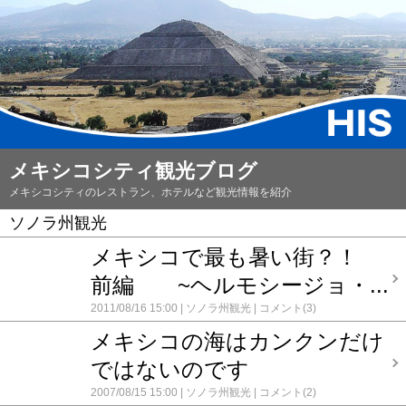
メキシコシティ観光ブログ
メキシコシティのレストラン、ホテルなど観光情報を紹介
ソノラ州観光
メキシコで最も暑い街？！
前編 ~ヘルモシージョ・...
2011/08/16 15:00
ソノラ州観光
コメント(3)
メキシコの海はカンクンだけ
ではないのです
2007/08/15 15:00
ソノラ州観光
コメント(2)