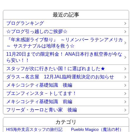
最近の記事
ブログランキング
☆ブログ引っ越しのご挨拶☆
『年末感謝ライブ祭り』 ～リメンバー ラテンアメリカ
～ サステナブルは地球を救う☆
11月20日までの限定料金！ ANA日本行き航空券が今な
ら安い！！
スタッフが次に行きたい国！に選ばれました★
ダラス→名古屋 12月JAL臨時運航決定のお知らせ
メキシコシティ基礎知識 後編
ブエンフィンスタ－トしてます！
メキシコシティ基礎知識 前編
フリーダ・カーロと青い家 後編
カテゴリ
HIS海外支店スタッフの旅行記
Pueblo Magico（魔法の村）