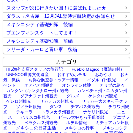
スタッフが次に行きたい国！に選ばれました★
ダラス→名古屋 12月JAL臨時運航決定のお知らせ
メキシコシティ基礎知識 後編
ブエンフィンスタ－トしてます！
メキシコシティ基礎知識 前編
フリーダ・カーロと青い家 後編
カテゴリ
HIS海外支店スタッフの旅行記
Pueblo Magico（魔法の村）
UNESCO世界文化遺産
おすすめホテル
おみやげ
お天
気 気候
お得な航空券・ツアー情報
イダルゴ州観光
イ
ベント
オアハカ州観光
オンライン体験
カリブの島々
カンクン（キンタナロー州）観光
カンペチェ州・ユカタン州
グルメ
観光
グアナファト州観光
ケレタロ州観光
ゲレロ州観光
サカテカス州観光
サッカー大スキっ子クラ
ブ
ソノラ州観光
ダンス
チアパス州観光
チワワ州観
ニュ
光
テキーラ
トラスカラ州観光
ナヤリ州観光
ース
ハリスコ州観光
ビール大好きっ子倶楽部
プエブラ
州観光
ベラクルス州観光
ホテル情報
ミチョアカン州観
メキシコの日常生活
光
メキシコの行事
メキシコシテ