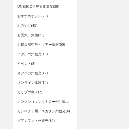
UNESCO世界文化遺産(39)
おすすめホテル(23)
おみやげ(45)
お天気 気候(21)
お得な航空券・ツアー情報(50)
イダルゴ州観光(10)
イベント(8)
オアハカ州観光(17)
オンライン体験(14)
カリブの島々(7)
カンクン（キンタナロー州）観光(10)
カンペチェ州・ユカタン州観光(4)
グアナファト州観光(35)