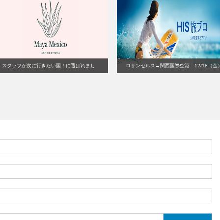
スタッフが次に行きたい国！に選ばれまし
ロサンゼルス→関西国際空港 12/18（金
た★
JAL直行便臨時運航決定のお知らせ