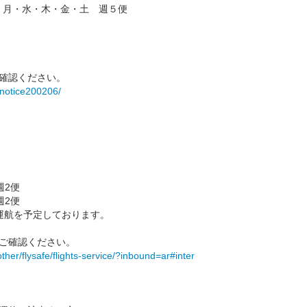
 月・水・木・金・土 週５便
確認ください。
/notice200206/
週2便
週2便
運航を予定しております。
ご確認ください。
ther/flysafe/
flights-service/?inbound=ar#
inter