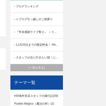
- ブログランキング
- ☆ブログ引っ越しのご挨拶☆
- 『年末感謝ライブ祭り』 ～リメンバー ラテンアメリカ～ サステナブルは地球を救う☆
- 11月20日までの限定料金！ ANA日本行き航空券が今なら安い！！
- スタッフが次に行きたい国！に選ばれました★
[一覧を見る]
テーマ一覧
HIS海外支店スタッフの旅行記(39)
Pueblo Magico（魔法の村）(2)