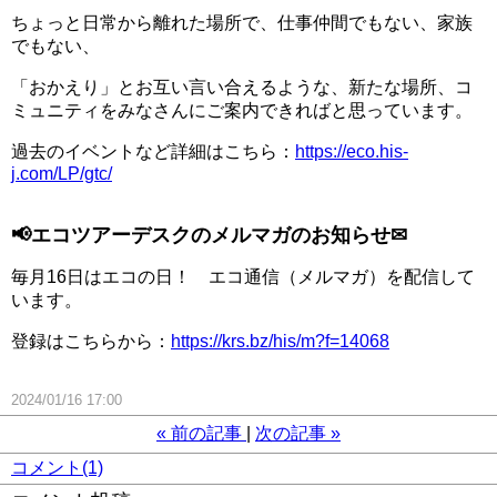
ちょっと日常から離れた場所で、仕事仲間でもない、
家族
でもない、
「おかえり」とお互い言い合えるような、新たな場所、
コ
ミュニティをみなさんにご案内できればと思っています。
過去のイベントなど詳細はこちら：
https://eco.
his-
j.com/LP/gtc/
📢エコツアーデスクのメルマガのお知らせ✉
毎月16日はエコの日！ エコ通信（メルマガ）を配信して
います。
登録はこちらから：
https://krs.bz/his/m?
f=14068
2024/01/16 17:00
«
前の記事
次の記事
»
コメント(1)