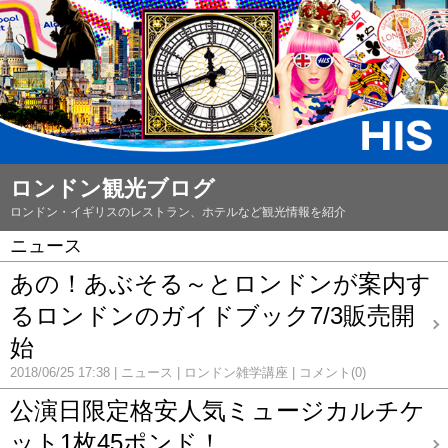
ロンドン観光ブログ
ロンドン・イギリスのレストラン、ホテルなど観光情報を紹介
ニュース
あの！あぶそる～とロンドンが案内す
るロンドンのガイドブック7/3販売開
始
2018/06/25 17:38
ニュース
ロンドン雑学講座
コメント(0)
公演日限定格安人気ミュージカルチケ
ット1枚45ポンド！