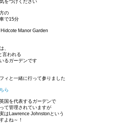
気をつけください
方の
車で15分
te Manor Garden
は、
と言われる
いるガーデンです
フィと一緒に行って参りました
ちら
英国を代表するガーデンで
って管理されていますが
実は
Lawrence Johnstonという
すよね～！